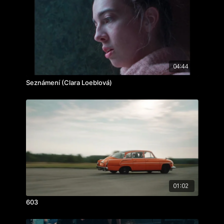
zvuk:
Kryštof Volkman
ročník: 4.
cvičení: letopis
rok výroby: 2025
04:44
Seznámení (Clara Loeblová)
01:02
603