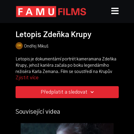
Letopis Zdeňka Krupy
Ondřej Mikuš
Letopis je dokumentární portrét kameramana Zdeňka
Krupy, jehož kariéra začala po boku legendárního
režiséra Karla Zemana. Film se soustředí na Krupův
Zjistit více
osobitý charakter a melancholii, přičemž nostalgicky
vzpomíná na dobu, kdy spolupracoval s touto ikonou
českého filmu. Snímek diváky vtahuje do světa
Předplatit a sledovat
fantazie, která byla tak typická pro Zemanovy filmy, a
tím skládá hold oběma umělcům.
Související videa
režie, kamera, scénografie:
Ondřej Mikuš
scénář:
Ondřej Mikuš
,
Adam Ošťádal
střih:
Adam Ošťádal