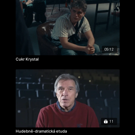
05:12
Cukr Krystal
11
Hudebně-dramatická etuda