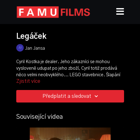
Legáček
Jan Jansa
Cyril Kostka je dealer. Jeho zákazníci se mohou
vysloveně udupat po jeho zboží, Cyril totiž prodává
něco velmi neobvyklého... LEGO stavebnice. Šlapání
Zjistit více
po lego kostkách může většině působit bolest, ne však
jeho zákazníkům. Euforická bolest spojená se
sebeukájením je návyková kombinace. Cyril všechny
Předplatit a sledovat
vnímá jako ubožáky, kteří utíkají před skutečným
světem. O to těžší pro něj bude konfrontace s vlastním
pokřiveným vnímáním reality a sebe sama.
Související videa
režie, scénář:
Jan Jansa
kamera:
Filip Hampl