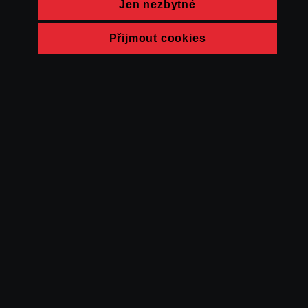
Jen nezbytné
Přijmout cookies
© FAMU 2026
Kontakt
FAMU
Partneři
Ochrana soukromí
Cookies
a obchodní
podmínky
Powered by Uscreen