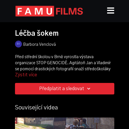
Léčba šokem
Barbora Venclová
Před střední školou v Brně vyrostla výstava
organizace STOP GENOCIDĚ. Agitátoři Jan a Vladimír
se pomocí drastických fotografií snaží středoškoláky
Zjistit více
odradit od nezodpovědného života – a také sesbírat
podpisy pod petici za zákaz umělého přerušení
těhotenství v Česku. Reportáž sleduje jejich snažení
Předplatit a sledovat
během jednoho školního dne.
režie, scénář:
Barbora Venclová
Související videa
kamera:
Matylda Štancelová
střih:
Julie Petríková
produkce, scénografie:
Gabriela Heclová