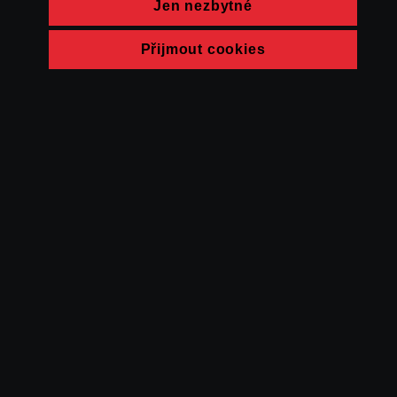
Jen nezbytné
Přijmout cookies
© FAMU 2026
Kontakt
FAMU
Partneři
Ochrana soukromí
Cookies
a obchodní
podmínky
Powered by Uscreen