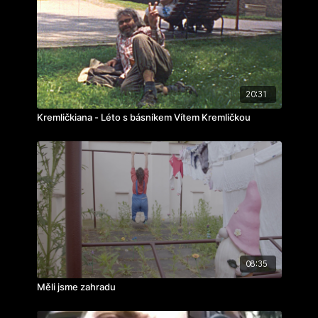
zvuk:
Kryštof Volkman
ročník: 1.
cvičení: autorská reportáž
rok výroby: 2023
20:31
Kremličkiana - Léto s básníkem Vítem Kremličkou
08:35
Měli jsme zahradu