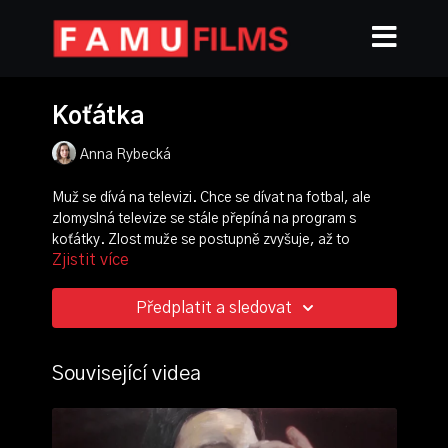
Koťátka
Anna Rybecká
Muž se dívá na televizi. Chce se dívat na fotbal, ale
zlomyslná televize se stále přepíná na program s
koťátky. Zlost muže se postupně zvyšuje, až to
Zjistit více
vyvrcholí tím, že televizi odkopne. Televize ale vyskočí
zpět a ovladačem přepne postavu muže na usmívající
se starou paní s třemi kočkami.
Předplatit a sledovat
režie, scénář, animace, střih:
Anna Rybecká
zvuk:
Vít Jeřábek
Související videa
ročník: 2.
cvičení: blackout