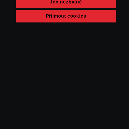
Jen nezbytné
Přijmout cookies
© FAMU 2026
Kontakt
FAMU
Partneři
Ochrana soukromí
Cookies
a obchodní
podmínky
Powered by Uscreen