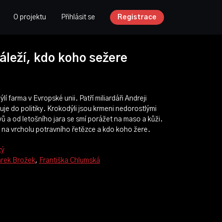
O projektu
Přihlásit se
Registrace
áleží, kdo koho sežere
lí farma v Evropské unii. Patří miliardáři Andreji
uje do politiky. Krokodýli jsou krmeni nedorostlými
ů a od letošního jara se smí porážet na maso a kůži.
jí na vrcholu potravního řetězce a kdo koho žere.
zý
rek Brožek
,
Františka Chlumská