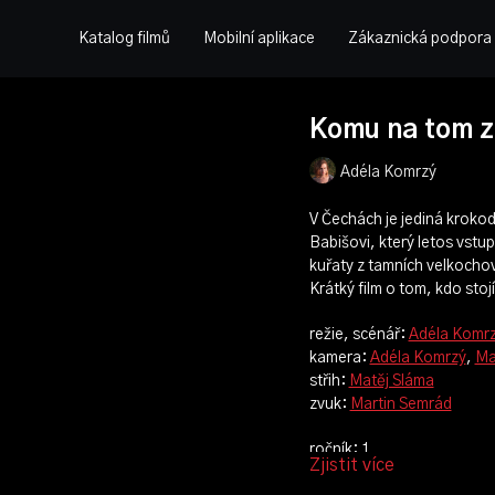
Katalog filmů
Mobilní aplikace
Zákaznická podpora
Komu na tom z
Adéla Komrzý
V Čechách je jediná krokodý
Babišovi, který letos vstup
kuřaty z tamních velkochov
Krátký film o tom, kdo sto
režie, scénář:
Adéla Komr
kamera:
Adéla Komrzý
,
Ma
střih:
Matěj Sláma
zvuk:
Martin Semrád
ročník: 1.
Zjistit více
cvičení: můj pohled