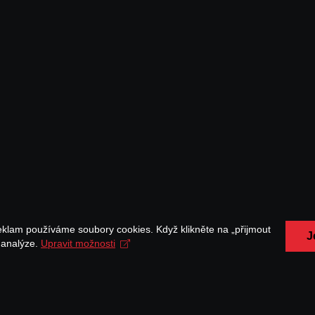
eklam používáme soubory cookies. Když klikněte na „přijmout
J
a analýze.
Upravit možnosti