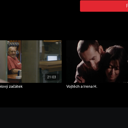
rok výroby: 2013
21:03
Nový začátek
Vojtěch a Irena H.