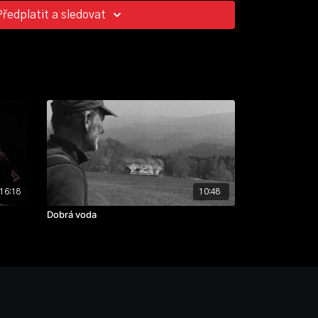
Předplatit a sledovat
16:18
10:48
Dobrá voda