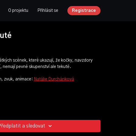
O projektu
Přihlásit se
Registrace
kuté
rátkých scének, které ukazují, že kočky, navzdory
nemají pevné skupenství ale tekuté.
ih, zvuk, animace:
Natálie Durchánková
Předplatit a sledovat