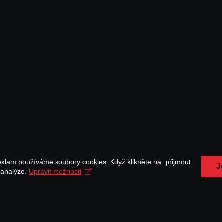
eklam používáme soubory cookies. Když klikněte na „přijmout
J
a analýze.
Upravit možnosti