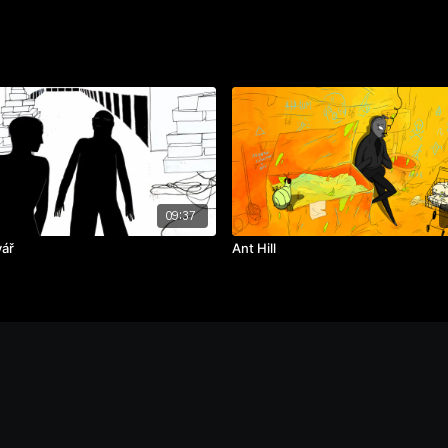
09:37
vář
Ant Hill