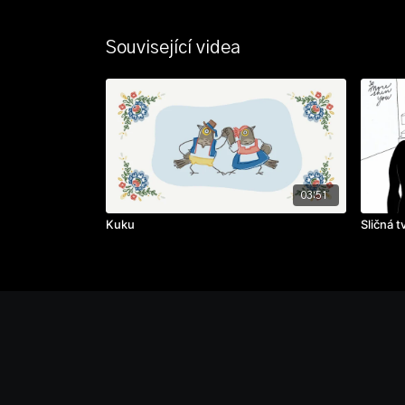
Související videa
03:51
Kuku
Sličná t