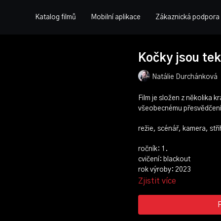
Katalog filmů
Mobilní aplikace
Zákaznická podpora
Kočky jsou te
Natálie Durchánková
Film je složen z několika k
všeobecnému přesvědčení, 
režie, scénář, kamera, stř
ročník: 1.
cvičení: blackout
rok výroby: 2023
Zjistit více