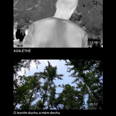
13:49
404LÉTHÉ
05:52
O lesním duchu a mém dechu