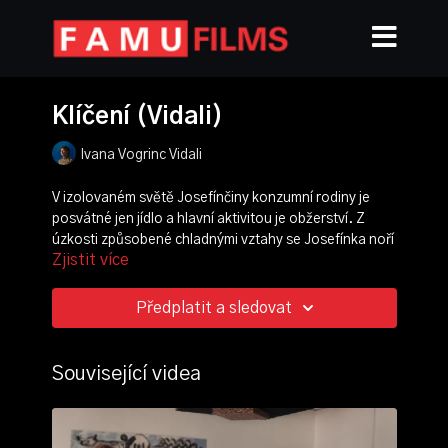
Klíčení (Vidali)
Ivana Vogrinc Vidali
V izolovaném světě Josefínčiny konzumní rodiny je
posvátné jen jídlo a hlavní aktivitou je obžerství. Z
úzkosti způsobené chladnými vztahy se Josefínka noří
Zjistit více
do svého vnitřního světa, tichého zimního
broskvového sadu, kde hledá svůj hlas a cestu ke
změně.
Předplatit a sledovat
režie:
Ivana Vogrinc Vidali
scénář:
Ivana Vogrinc Vidali
,
Barbora Vojířová
Související videa
kamera:
Kryštof Kučera
střih:
Rudolf Mašata
produkce:
Rebeka Fučíková
,
Berenika Šůsová