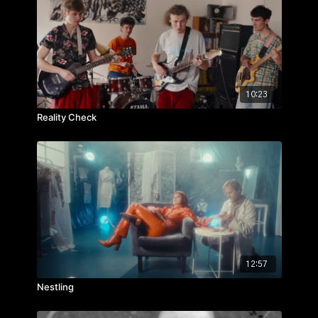
scénografie:
Tereza Motýlová
,
Michaela Soukupová
zvuk, hudba:
Anna Hokešová
hrají: Adéla Fujanová, Zina Dlouhá, Martina
Preissová, Saša Gedeon
ročník: 1.
cvičení: velká etuda
10:23
rok výroby: 2023
Reality Check
12:57
Nestling