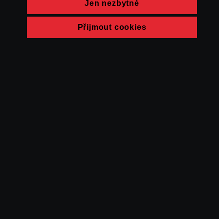
Jen nezbytné
Přijmout cookies
© FAMU 2026
Kontakt
FAMU
Partneři
Ochrana soukromí
Cookies
a obchodní
podmínky
Powered by Uscreen