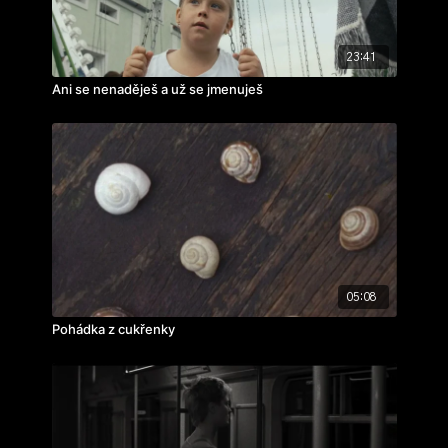
23:41
Ani se nenaděješ a už se jmenuješ
05:08
Pohádka z cukřenky