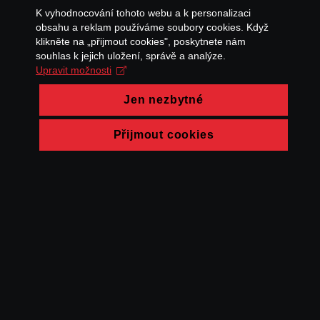
K vyhodnocování tohoto webu a k personalizaci
obsahu a reklam používáme soubory cookies. Když
klikněte na „přijmout cookies", poskytnete nám
souhlas k jejich uložení, správě a analýze.
Upravit možnosti
Jen nezbytné
Přijmout cookies
© FAMU 2026
Kontakt
FAMU
Partneři
Ochrana soukromí
Cookies
a obchodní