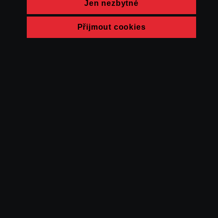
Jen nezbytné
Přijmout cookies
© FAMU 2026
Kontakt
FAMU
Partneři
Ochrana soukromí
Cookies
a obchodní
podmínky
Powered by Uscreen