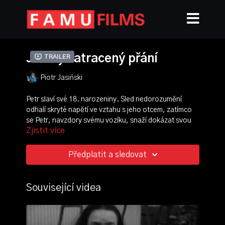
Jediný zatracený přání
Trailer
Piotr Jasiński
Petr slaví své 18. narozeniny. Sled nedorozumění
odhalí skryté napětí ve vztahu s jeho otcem, zatímco
se Petr, navzdory svému vozíku, snaží dokázat svou
Zjistit více
mužnost tím, že se seznámí s dívkou z internetu.
režie:
Piotr Jasiński
Předplatit a sledovat
scénář:
Piotr Jasiński
,
Jan Dvořáček
kamera:
Vojtěch Lukeš
produkce:
Ester Valtrová
Související videa
střih:
Oleksandr Veremeyenko
zvuk:
Vojtěch Cibulka
scénografie:
Polina Klimok