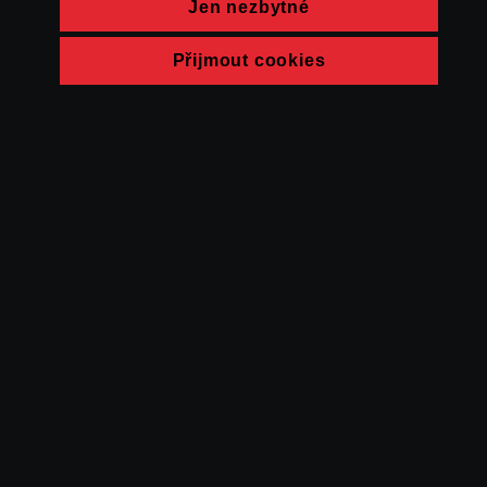
Jen nezbytné
Přijmout cookies
© FAMU 2026
Kontakt
FAMU
Partneři
Ochrana soukromí
Cookies
a obchodní
podmínky
Powered by Uscreen