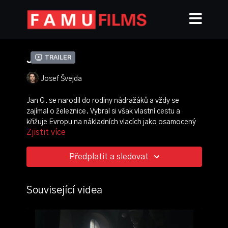
JANG
Trailer
Josef Švejda
Jan G. se narodil do rodiny nádražáků a vždy se
zajímal o železnice. Vybral si však vlastní cestu a
křižuje Evropu na nákladních vlacích jako osamocený
Zjistit více
hobo cestovatel. Hledá cestu mimo systém a zatímco
objevuje nekonečnou svobodu, jeho rodiče mají své
pochyby.
Předplatit a sledovat
režie:
Josef Švejda
kamera:
Kryštof Hlůže
, Jan Glín
Související videa
střih:
Rosalinda Hálová
zvuk:
Dominyka Adomaityte
scénografie:
Alexandra Šliková