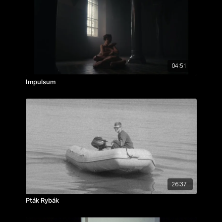
hudba: Oliver Torr
ročník: 2.
cvičení: autorský portrét
rok výroby: 2022
04:51
Impulsum
26:37
Pták Rybák