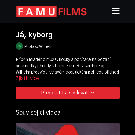
Já, kyborg
Prokop Wilhelm
Příběh mladého muže, kočky a počítače na pozadí
boje matky přírody s technikou. Režisér Prokop
Wilhelm předvídal ve svém skeptickém pohledu příchod
Zjistit více
a úskalí virutální reality.
režie, scénář, animace:
Prokop Wilhelm
Předplatit a sledovat
produkce:
Anna Purkrábková
zvuk:
Ondřej Dvořák
,
Pavel Poncar
Související videa
ročník: 3.
cvičení: bakalářský film
rok výroby: 2010