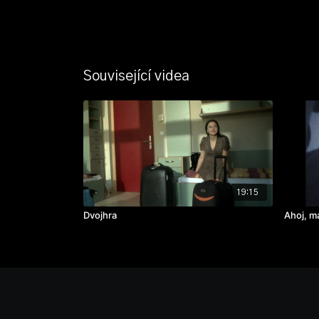
Související videa
19:15
Dvojhra
Ahoj, m