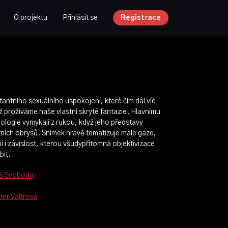
O projektu
Přihlásit se
Registrace
stantního sexuálního uspokojení, které čím dál víc
ěž prožíváme naše vlastní skryté fantazie. Hlavnímu
nologie vymykají z rukou, když jeho představy
ních obrysů. Snímek hravě tematizuje male gaze,
ií i závislost, kterou všudypřítomná objektivizace
bit.
áš Svoboda
ter Valtrová
ora Šampalíková, Petra Špejtková, Marie Machová,