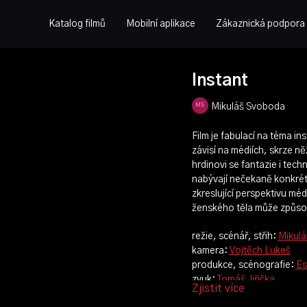
Katalog filmů
Mobilní aplikace
Zákaznická podpora
Instant
Mikuláš Svoboda
Film je fabulací na téma in
závisí na médiích, skrze n
hrdinovi se fantazie i tech
nabývají nečekaně konkrét
zkreslující perspektivu méd
ženského těla může způso
režie, scénář, střih:
Mikul
kamera:
Vojtěch Lukeš
produkce, scénografie:
Es
zvuk:
Tomáš Jiřička
Zjistit více
hrají: Jakub Müller, Barb