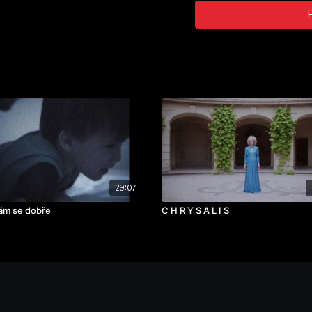
Kateřina Coufalová, Lucie
ročník: 1.
cvičení: autorský film
rok výroby: 2021
29:07
ám se dobře
C H R Y S A L I S