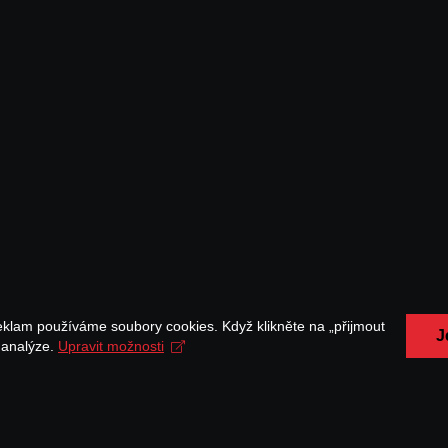
eklam používáme soubory cookies. Když klikněte na „přijmout
J
a analýze.
Upravit možnosti