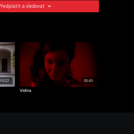
 Hrzalová, Antonie Rašilovová
Předplatit a sledovat
10:22
05:45
Vidina