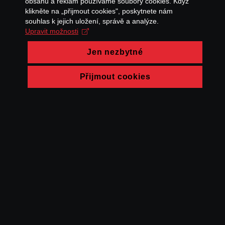
obsahu a reklam používáme soubory cookies. Když
klikněte na „přijmout cookies", poskytnete nám
souhlas k jejich uložení, správě a analýze.
Upravit možnosti
Jen nezbytné
Přijmout cookies
© FAMU 2026
Kontakt
FAMU
Partneři
Ochrana soukromí
Cookies
a obchodní
podmínky