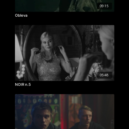
09:15
Obleva
05:48
NOIR n.5