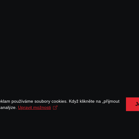
eklam používáme soubory cookies. Když klikněte na „přijmout
J
a analýze.
Upravit možnosti