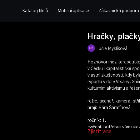
Katalog filmů
Mobilní aplikace
Zákaznická podpora
Hračky, plačk
Lucie Myslíková
Rozhovor mezi terapeutkou 
v Česku i kapitalistické s
vlastní zkušenosti, kdy by
rypadla v dole Vršany. Sní
kulturním aktivismu a řešení
režie, scénář, kamera, stři
hrají: Bára Šarafínová
ročník: 1.
cvičení: potřebuji vám uká
Zjistit více
rok výroby: 2021