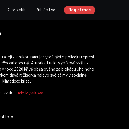
O projektu
Přihlásit se
Registrace
y
a její klientkou rámuje vyprávění o policejní represi
polečnosti obecně. Autorka Lucie Myslíková vyšla z
la v roce 2020 křivě obžalována za blokádu uhelného
mkem dává režisérka najevo své zájmy v sociálně-
 klimatické krize.
h, zvuk:
Lucie Myslíková
zat toto