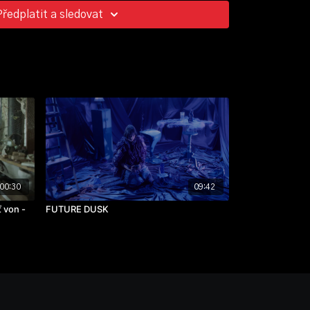
Předplatit a sledovat
00:30
09:42
 von -
FUTURE DUSK