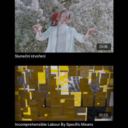
30:08
Sluneční stvoření
05:50
Incomprehensible Labour By Specific Means