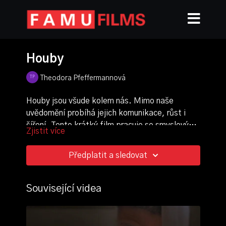
Houby
Theodora Pfeffermannová
Houby jsou všude kolem nás. Mimo naše
uvědomění probíhá jejich komunikace, růst i
šíření. Tento krátký film pracuje se smyslovým
Zjistit více
vnímáním obrazu a zvuku a zve diváka k
režie, scénář, kamera, střih, scénografie:
pozorování reality hub mimo lidské vyprávěcí
Theodora Pfeffermannová
Předplatit a sledovat
struktury.
zvuk: Hugo Hauskrecht
rok výroby: 2025
Související videa