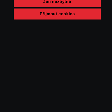
Jen nezbytné
Přijmout cookies
© FAMU 2026
Kontakt
FAMU
Partneři
Ochrana soukromí
Cookies
a obchodní
podmínky
Powered by Uscreen