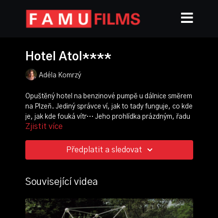
Hotel Atol****
Adéla Komrzý
Opuštěný hotel na benzinové pumpě u dálnice směrem
na Plzeň. Jediný správce ví, jak to tady funguje, co kde
je, jak kde fouká vítr… Jeho prohlídka prázdným, řadu
Zjistit více
let nefungujícím prostorem, vypráví o tom, jak byl hotel
za bývalého režimu stavěn a proč a jak se s jeho
krachem vyrovnávají bývalí družstevníci, kteří u Atolu
Předplatit a sledovat
zalili první kámen betonem a snažili se za socialismu
rozjet velký byznys.
Související videa
režie, scénář, kamera:
Adéla Komrzý
střih:
Matěj Sláma
zvuk:
Martin Semerád