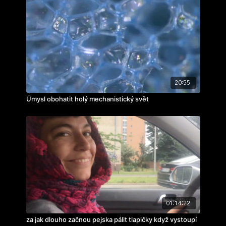
20:55
Úmysl obohatit holý mechanistický svět
01:14:22
za jak dlouho začnou pejska pálit tlapičky když vystoupí