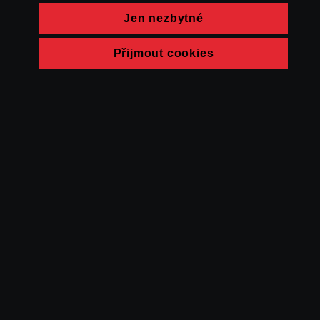
Jen nezbytné
Přijmout cookies
© FAMU 2026
Kontakt
FAMU
Partneři
Ochrana soukromí
Cookies
a obchodní
podmínky
Powered by Uscreen