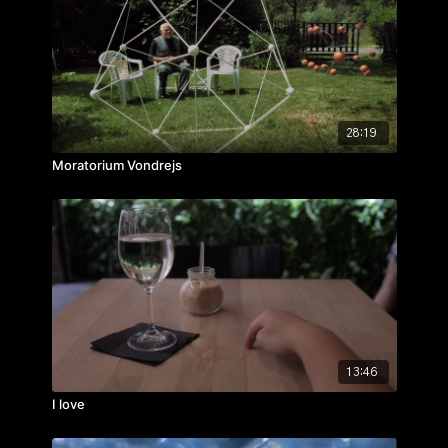
ročník: 1.
cvičení: autorská reportáž
rok výroby: 2013
28:19
Moratorium Vondrejs
13:46
I love