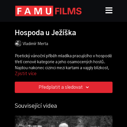
Hospoda u Ježíška
Vladimír Merta
Poetický vánoční příběh mladíka pracujícího v hospodě
třetí cenové kategorie a jeho osamocených hostů.
Najdou nakonec cizinci mezi kartami a vajgly blízkost,
Zjistit více
ve které oslaví Štědrý večer?
režie, scénář, námět:
Vladimír Merta
Předplatit a sledovat
kamera:
Miroslav Křen
produkce:
Jan Kratochvíl
hrají: Jiřina Třebická, Ivan Pokorný, Anna Schicková
Související videa
ročník: 3.
cvičení: bakalářský film