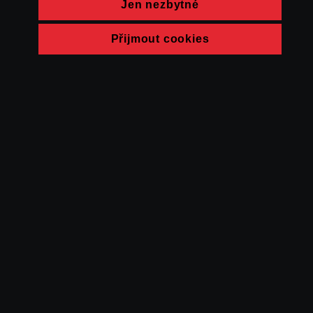
Jen nezbytné
Přijmout cookies
© FAMU 2026
Kontakt
FAMU
Partneři
Ochrana soukromí
Cookies
a obchodní
podmínky
Powered by Uscreen