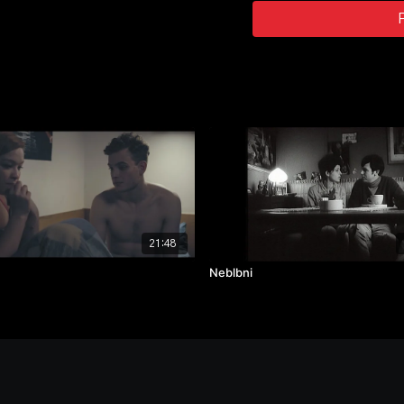
hrají: Stanislav Morávek,
ročník: 4.
typ cvičení: krátký film
rok výroby: 2018
Nominace na Cenu Magnesia
21:48
Neblbni