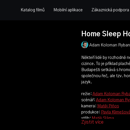
Katalog filmů
Mobilní aplikace
Zákaznická podpora
Home Sleep H
Adam Koloman Rybans
Někteří lidé by rozhodně n
cizince. To je příklad plac
Budapešti setkává s hrom
společnou řeč, ale tzv. ho
jazyk.
režie:
Adam Koloman Ryb
scénář:
Adam Koloman Ry
kamera:
Matěj Piňos
produkce:
Pavla Klimešov
střih:
Matěj Sláma
Zjistit více
zvuk:
Martin Kuhn