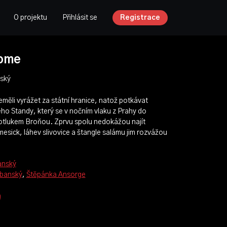
O projektu
Přihlásit se
Registrace
ome
ký
eměli vyrážet za státní hranice, natož potkávat
hého Standy, který se v nočním vlaku z Prahy do
otlukem Broňou. Zprvu spolu nedokážou najít
mesick, láhev slivovice a štangle salámu jim rozvážou
anský
banský
,
Štěpánka Ansorge
á