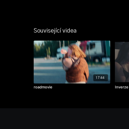
Související videa
17:44
roadmovie
Inverze