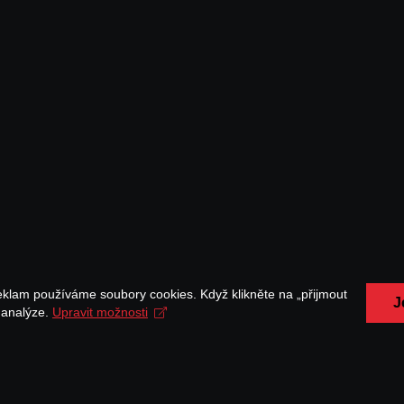
eklam používáme soubory cookies. Když klikněte na „přijmout
J
a analýze.
Upravit možnosti