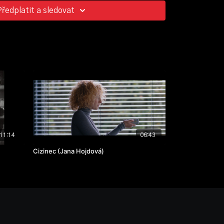
 Bronislav Straka, Antonie Formanová
Předplatit a sledovat
 za nejlepší studentský film.
11:14
06:43
Cizinec (Jana Hojdová)