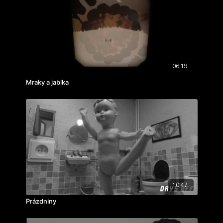
ročník: 3.
cvičení: bakalářský film
rok výroby: 2000
koprodukce:
Česká Televize
, Krátký Film Praha a.s.
06:19
Mraky a jablka
10:47
Prázdniny