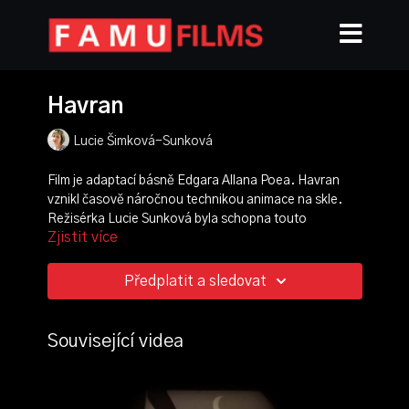
Havran
Lucie Šimková-Sunková
Film je adaptací básně Edgara Allana Poea. Havran
vznikl časově náročnou technikou animace na skle.
Režisérka Lucie Sunková byla schopna touto
Zjistit více
technikou dosáhnout nebývalé míry detailnosti.
režie, scénář, námět, animace, výtvarník:
Lucie
Předplatit a sledovat
Sunková
kamera:
Toni Laznik
střih:
Anna Ryndová
Související videa
produkce:
Barbara Smolová
zvuk:
Martin Večeřa
hudba: Jiří Kolafa