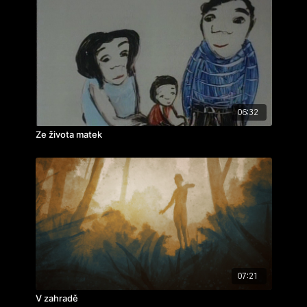
06:32
Ze života matek
07:21
V zahradě