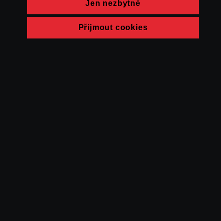
Jen nezbytné
Přijmout cookies
© FAMU 2026
Kontakt
FAMU
Partneři
Ochrana soukromí
Cookies
a obchodní
podmínky
Powered by Uscreen