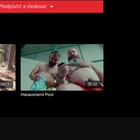
vel Sýkora
Předplatit a sledovat
dan Kysil
ibor Lipský
04:11
05:02
Harassment Pool