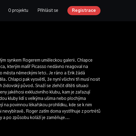
O projektu
Přihlásit se
Registrace
malým synkem Rogerem uměleckou galerii. Chlapce
ica, kterým malíř Picasso nedávno reagoval na
města německými letci. Je ráno a Erik žádá
a. Chlapci pak vysvětlí, že nyní všichni tři musí nosit
h židovský původ. Snaží se zlehčit dítěti situaci
eny jakéhosi exkluzivního klubu, kam je zařazují
budou kluby lidí s velkýma ušima nebo plochýma
 na povinnou lékařskou prohlídku, kde se k nim
i nevybíravě. Roger zatím doma vystřihuje z portrétů
sy a po způsobu koláží je zaměňuje...