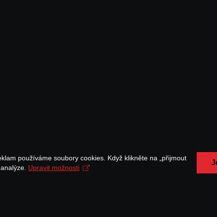
eklam používáme soubory cookies. Když klikněte na „přijmout
J
a analýze.
Upravit možnosti