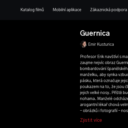
Katalog filmů
Mobilní aplikace
Zákaznická podpora
Guernica
Emir Kusturica
Profesor Erik navštíví s 
zaujme nejvíc obraz Guern
bombardování španělského 
manželku, aby synka vzbudil
pásku, která označuje jejic
poukazem na to, že jsou čl
jejich velké nosy. Příště 
nohama. Manželé odcházejí
arogantní lékař chová velm
– obrázků i fotografií – no
Zjistit více
režie:
Emir Kusturica