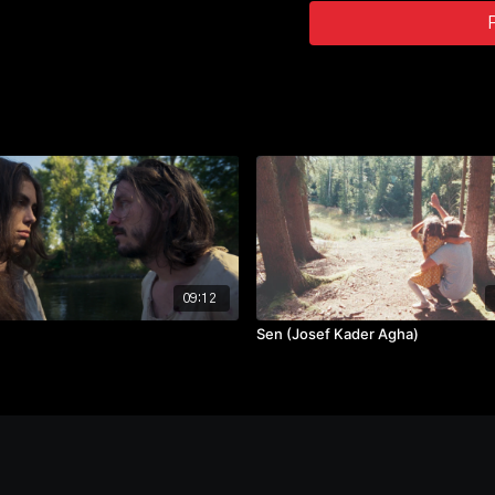
scénář:
Emir Kusturica
,
Pa
kamera:
Pavol Bernáth
produkce:
Karel Fiala
,
Boh
střih:
Peter Benovský
,
Dal
zvuk:
Josef Hubka
ročník: 3.
cvičení: bakalářský film
rok výroby: 1978
09:12
Sen (Josef Kader Agha)