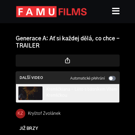
Generace A: Ať si každej dělá, co chce -
TRAILER
DALŠÍ VIDEO
Automatické přehrání
Kremličkiana - Léto s básníkem Vítem
Kremličkou
Kryštof Zvolánek
JIŽ BRZY