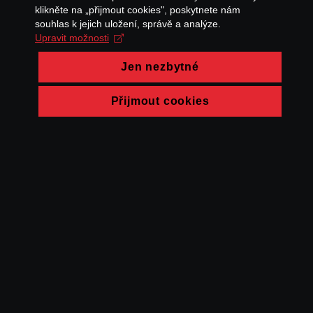
klikněte na „přijmout cookies", poskytnete nám
souhlas k jejich uložení, správě a analýze.
Upravit možnosti
Jen nezbytné
Přijmout cookies
© FAMU 2026
Kontakt
FAMU
Partneři
Ochrana soukromí
Cookies
a obchodní
podmínky