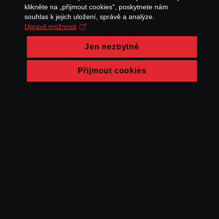
klikněte na „přijmout cookies", poskytnete nám
souhlas k jejich uložení, správě a analýze.
Upravit možnosti
Jen nezbytné
Přijmout cookies
© FAMU 2026
Kontakt
FAMU
Partneři
Ochrana soukromí
Cookies
a obchodní
podmínky