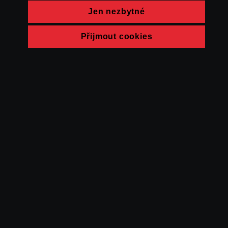
Jen nezbytné
Přijmout cookies
© FAMU 2026
Kontakt
FAMU
Partneři
Ochrana soukromí
Cookies
a obchodní
podmínky
Powered by Uscreen