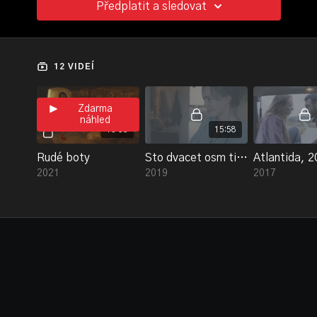
Předplatit a sledovat
12 VIDEÍ
Zdarma
náhled
13:55
15:58
Rudé boty
Sto dvacet osm tisíc
Atlantida, 
2021
2019
2017