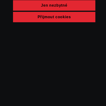
Jen nezbytné
Přijmout cookies
© FAMU 2026
Kontakt
FAMU
Partneři
Ochrana soukromí
Cookies
a obchodní
podmínky
Powered by Uscreen