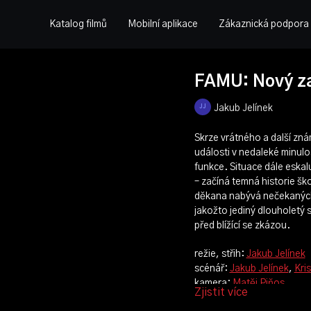
Katalog filmů
Mobilní aplikace
Zákaznická podpora
FAMU: Nový z
Jakub Jelínek
Skrze vrátného a další z
události v nedaleké minul
funkce. Situace dále eska
– začíná temná historie ško
děkana nabývá nečekaných 
jakožto jediný dlouholetý 
před blížící se zkázou.
režie, střih:
Jakub Jelínek
scénář:
Jakub Jelínek
,
Kri
kamera:
Matěj Piňos
Zjistit více
produkce:
Tomáš Pertold