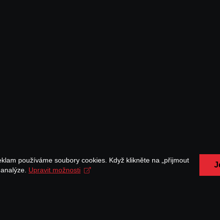
eklam používáme soubory cookies. Když klikněte na „přijmout
J
a analýze.
Upravit možnosti