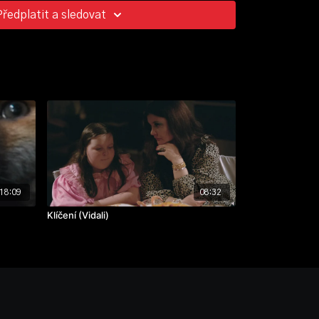
Předplatit a sledovat
řebejk, Vít Klusák, Jakub Podmanický, Kateř Tureček,
18:09
08:32
Klíčení (Vidali)