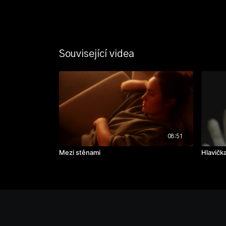
Související videa
08:51
Mezi stěnami
Hlavičk