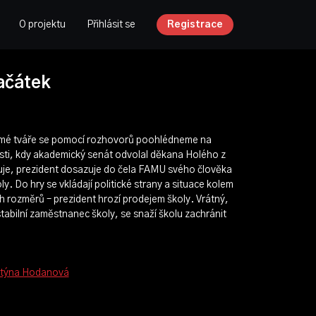
O projektu
Přihlásit se
Registrace
ačátek
námé tváře se pomocí rozhovorů poohlédneme na
osti, kdy akademický senát odvolal děkana Holého z
luje, prezident dosazuje do čela FAMU svého člověka
ly. Do hry se vkládají politické strany a situace kolem
rozměrů – prezident hrozí prodejem školy. Vrátný,
stabilní zaměstnanec školy, se snaží školu zachránit
stýna Hodanová