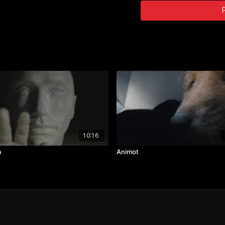
zvuk:
Matěj Chrudina
hrají: Václav Rubeš, Jan H
Filip Renč
ročník: 3
cvičení: bakalářský film
rok výroby: 2018
10:16
a
Animot