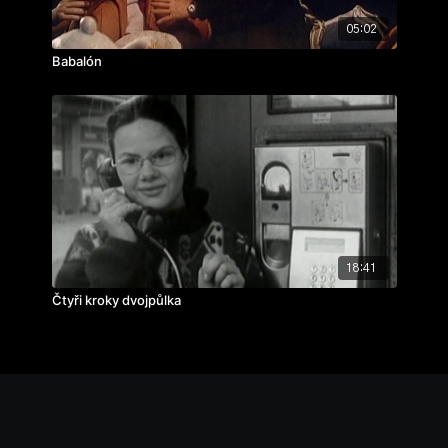
05:02
Babalón
18:41
Čtyři kroky dvojpůlka