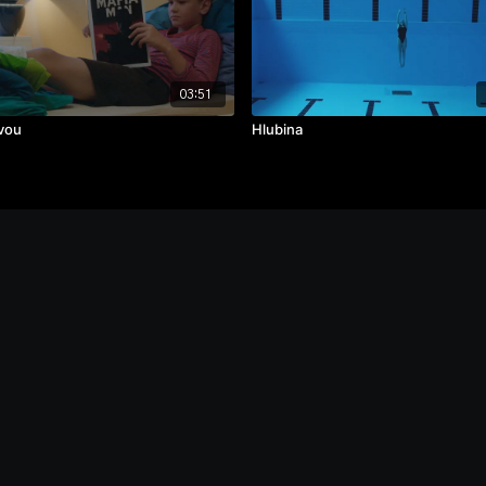
03:51
vou
Hlubina