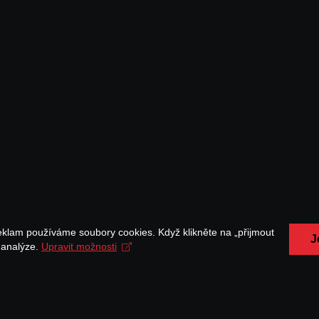
eklam používáme soubory cookies. Když klikněte na „přijmout
J
a analýze.
Upravit možnosti