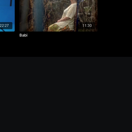
22:27
11:30
Babi