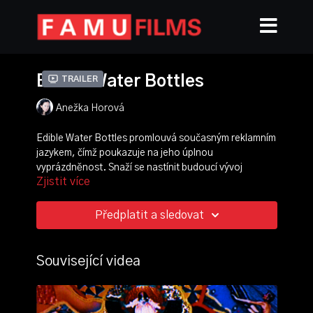
Edible Water Bottles
Trailer
Anežka Horová
Edible Water Bottles promlouvá současným reklamním
jazykem, čímž poukazuje na jeho úplnou
vyprázdněnost. Snaží se nastínit budoucí vývoj
Zjistit více
prodeje luxusních předmětů. Využívá k tomu dva
momenty, kterými jsou objektifikace dokonalého
dívčího těla a důraz na vědecké postupy použité při
Předplatit a sledovat
výrobě produktu.
režie, střih, scénografie:
Anežka Horová
Související videa
kamera:
Kryštof Hlůže
zvuk:
Michael Kocáb
hudba: Never Sol