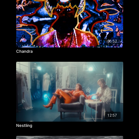
hrají: Klára Čechová
ročník: 3.
cvičení: bakalářské dílo
rok výroby: 2020
08:52
Chandra
12:57
Nestling