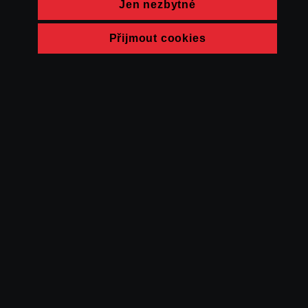
Jen nezbytné
Přijmout cookies
© FAMU 2026
Kontakt
FAMU
Partneři
Ochrana soukromí
Cookies
a obchodní
podmínky
Powered by Uscreen