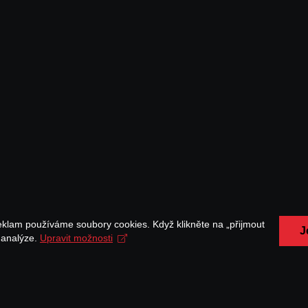
eklam používáme soubory cookies. Když klikněte na „přijmout
J
a analýze.
Upravit možnosti