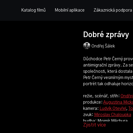
Katalog filmů
Mobilní aplikace
Zákaznická podpora
Dobré zprávy
Ondřej Šálek
Důchodce Petr Černý provoz
antiimigrační zprávy. Za se
společnosti, která dostala
Petr Černý vesmírným myst
portrét tak odhaluje horiz
režie, scénář, střih:
Ondřej
produkce:
Augustina Mick
kamera:
Ludvík Otevřel
,
To
zvuk:
Miroslav Chaloupka
hudba: Mojmír Měchura
Zjistit více