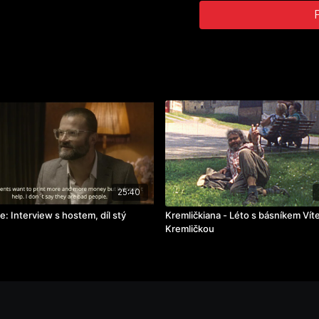
ročník: 3.
cvičení: bakalářský film
rok výroby: 2019
25:40
e: Interview s hostem, díl stý
Kremličkiana - Léto s básníkem Ví
Kremličkou