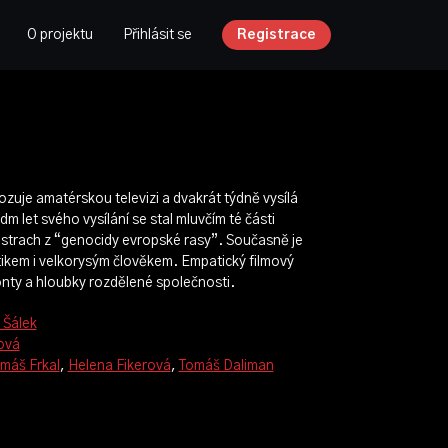
O projektu
Přihlásit se
Registrace
uje amatérskou televizi a dvakrát týdně vysílá
dm let svého vysílání se stal mluvčím té části
 strach z “genocidy evropské rasy”. Současně je
ikem i velkorysým člověkem. Empatický filmový
onty a hloubky rozdělené společnosti.
 Šálek
ová
máš Frkal
,
Helena Fikerová
,
Tomáš Daliman