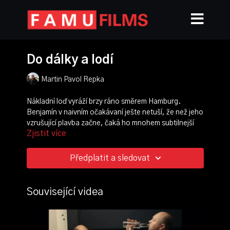
Do dálky a lodí
Martin Pavol Repka
Nákladní loď vyráží brzy ráno směrem Hamburg.
Benjamín v naivním očakávaní ješte netuší, že než jeho
vzrušující plavba začne, čaká ho mnohem subtilnejší
Zjistit více
putování za horizont jeho vlastních představ o světě a
lidech.
Předplatit a sledovat
režie, scénář:
Martin Pavol Repka
kamera:
Tomáš Šťastný
střih:
Benjamín Kolmačka
Související videa
produkce:
Jáchym Bareš
zvuk:
Kryštof Blabla
hrají: Oscar Helcel, Vojtěch Kunc, Anna Hokešová,