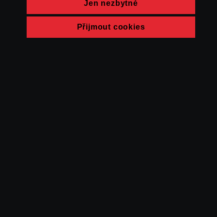
Jen nezbytné
Přijmout cookies
© FAMU 2026
Kontakt
FAMU
Partneři
Ochrana soukromí
Cookies
a obchodní
podmínky
Powered by Uscreen