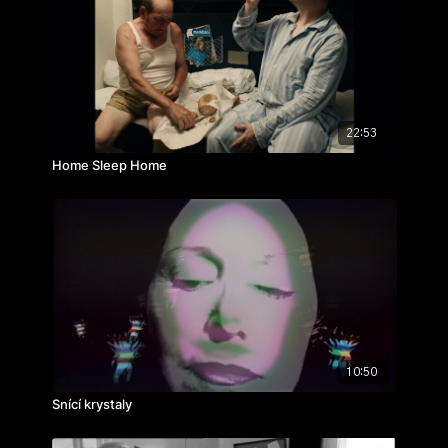
Stanislav Filip
ročník: 3.
cvičení: bakalářský film
rok výroby: 2020
22:53
Home Sleep Home
10:50
Snící krystaly