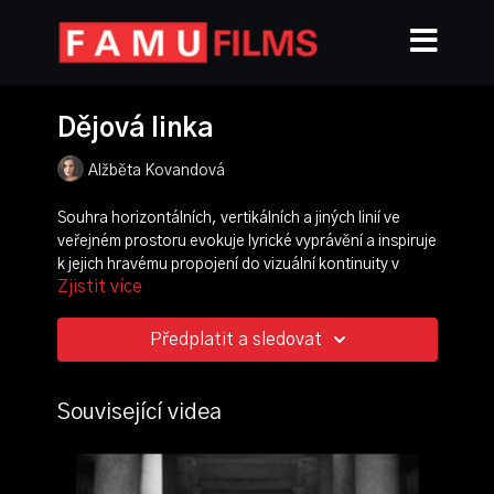
Dějová linka
Alžběta Kovandová
Souhra horizontálních, vertikálních a jiných linií ve
veřejném prostoru evokuje lyrické vyprávění a inspiruje
k jejich hravému propojení do vizuální kontinuity v
Zjistit více
obrazu. Mezi zaznamenanými předměty, událostmi a
prostory se vytvářejí nové vztahy a asociace.
Předplatit a sledovat
režie, scénář, námět, střih:
Alžbeta Kovandová
kamera:
Marcel Beneš
produkce:
Pavla Klimešová
Související videa
zvuk:
Martin Stýblo
ročník: 3.