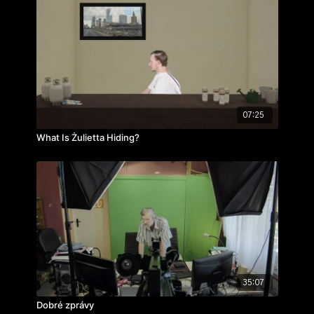
07:25
What Is Żulietta Hiding?
35:07
Dobré zprávy