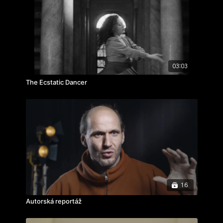
cvičení: filmová báseň
rok výroby: 2017
03:03
The Ecstatic Dancer
16
Autorská reportáž