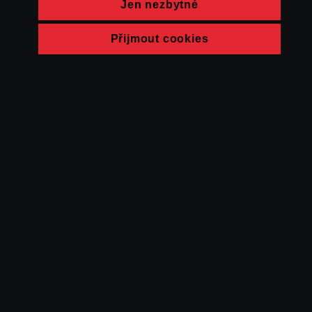
Jen nezbytné
Přijmout cookies
© FAMU 2026
Kontakt
FAMU
Partneři
Ochrana soukromí
Cookies
a obchodní
podmínky
Powered by Uscreen