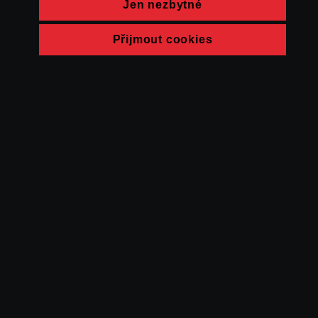
Jen nezbytné
Přijmout cookies
© FAMU 2026
Kontakt
FAMU
Partneři
Ochrana soukromí
Cookies
a obchodní
podmínky
Powered by Uscreen