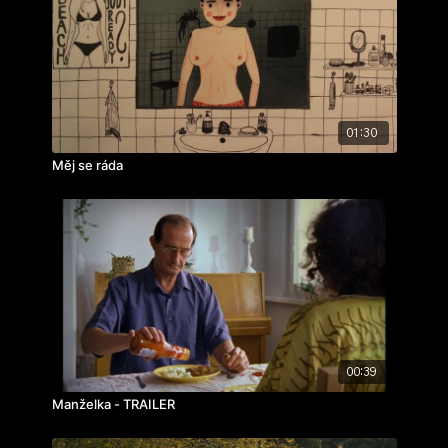
hrají: Vida Skalská, Milan Šteindler, Zdeněk David
ročník: 2.
cvičení: ateliérové cvičení
rok výroby: 1985
01:30
Měj se ráda
00:39
Manželka - TRAILER