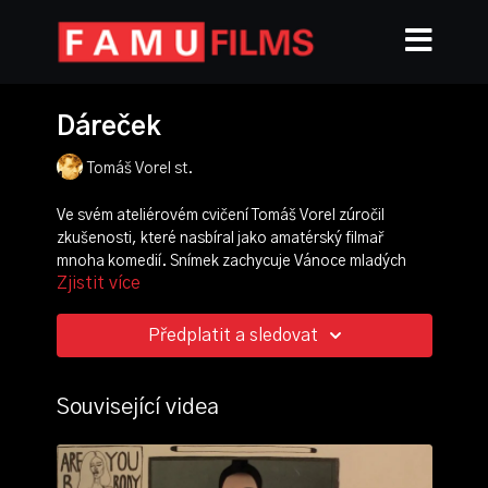
Dáreček
Tomáš Vorel st.
Ve svém ateliérovém cvičení Tomáš Vorel zúročil
zkušenosti, které nasbíral jako amatérský filmař
mnoha komedií. Snímek zachycuje Vánoce mladých
Zjistit více
manželů Eva a Václava. Nečekaně je navštíví Evin
bratr, který žil v zahraničí. Václav má na nezvaného
hosta však podezření, obzvlášť poté co objeví v jeho
Předplatit a sledovat
kufru zbraň.
režie, scénář, námět:
Tomáš Vorel
Související videa
kamera:
Martin Duba
střih:
Jindřich Juna
produkce:
Martin Štěpánek