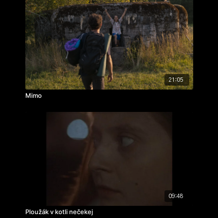
21:05
Mimo
09:48
Ploužák v kotli nečekej