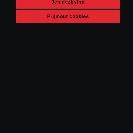
Jen nezbytné
Přijmout cookies
© FAMU 2026
Kontakt
FAMU
Partneři
Ochrana soukromí
Cookies
a obchodní
podmínky
Powered by Uscreen