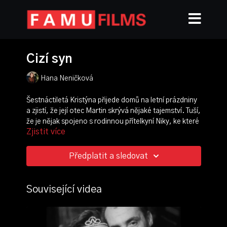
Cizí syn
Hana Neničková
Šestnáctiletá Kristýna přijede domů na letní prázdniny
a zjistí, že její otec Martin skrývá nějaké tajemství. Tuší,
že je nějak spojeno s rodinnou přítelkyní Niky, ke které
Zjistit více
se chystají na večeři. Její pozornosti ovšem unikne
jedna důležitá věc. Film tematizuje pošetilé iluze, které
si kolem nás vytváříme a jak těžký může být střet s
Předplatit a sledovat
realitou.
režie:
Hana Neničková
Související videa
scénář:
Vadim Kuskov
kamera:
Zdena Sýkorová
střih:
Elvira Duľskaia