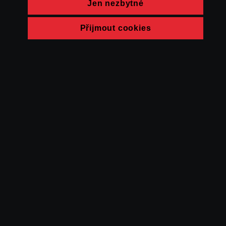
Jen nezbytné
Přijmout cookies
© FAMU 2026
Kontakt
FAMU
Partneři
Ochrana soukromí
Cookies
a obchodní
podmínky
Powered by Uscreen