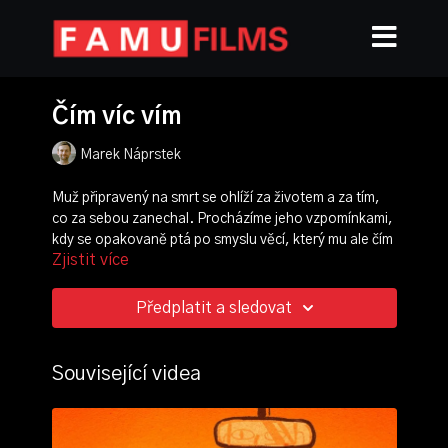
Čím víc vím
Marek Náprstek
Muž připravený na smrt se ohlíží za životem a za tím,
co za sebou zanechal. Procházíme jeho vzpomínkami,
kdy se opakovaně ptá po smyslu věcí, který mu ale čím
Zjistit více
dál tím víc uniká. Otázky, které si klade a skrze které se
snaží prosadit v lidské společnosti jako samostatný
jedinec, zůstávají nezodpovězeny a koloběh života
Předplatit a sledovat
více otázek pokládá, než řeší.
režie:
Marek Náprstek
Související videa
střih:
Matěj Pospíšil
produkce:
Zuzana Kučerová
zvuk:
Jana Coufalová
,
Adam Bláha