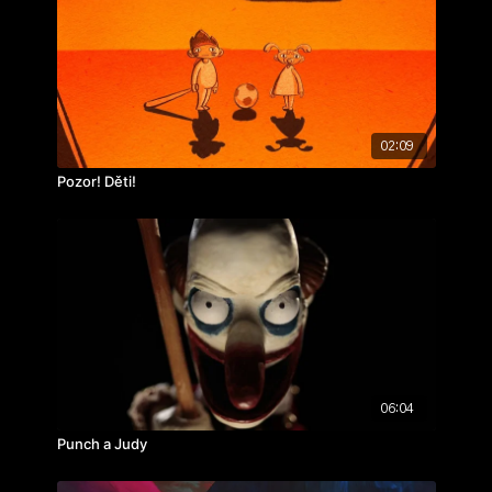
ročník: 3.
cvičení: bakalářský film
rok výroby: 2015
02:09
Pozor! Děti!
06:04
Punch a Judy