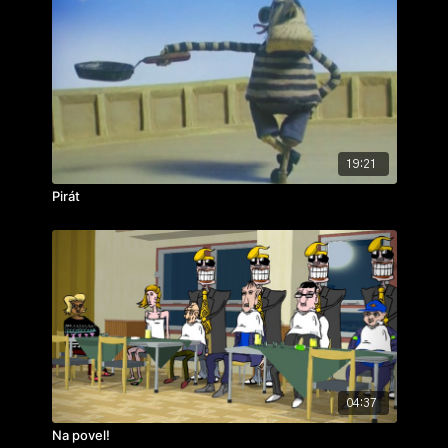
19:21
Pirát
04:37
Na povel!