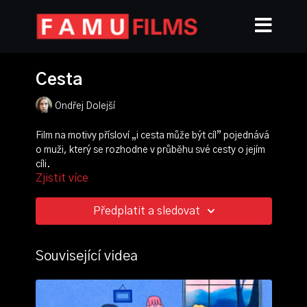
Cesta
Ondřej Dolejší
Film na motivy přísloví „i cesta může být cíl” pojednává
o muži, který se rozhodne v průběhu své cesty o jejím
cíli.
Zjistit více
režie, scénář, animace, střih, zvuk:
Ondřej Dolejší
Předplatit a sledovat
ročník: 2.
cvičení: klauzurní film
rok vzniku: 2012
Související videa