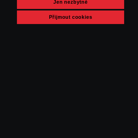
Jen nezbytné
Přijmout cookies
© FAMU 2026
Kontakt
FAMU
Partneři
Ochrana soukromí
Cookies
a obchodní
podmínky
Powered by Uscreen