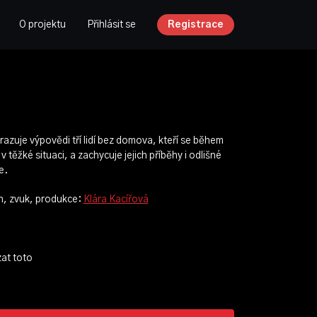
O projektu
Přihlásit se
Registrace
zuje výpovědi tří lidí bez domova, kteří se během
 těžké situaci, a zachycuje jejich příběhy i odlišné
e.
ih, zvuk, produkce:
Klára Kacířová
zat toto