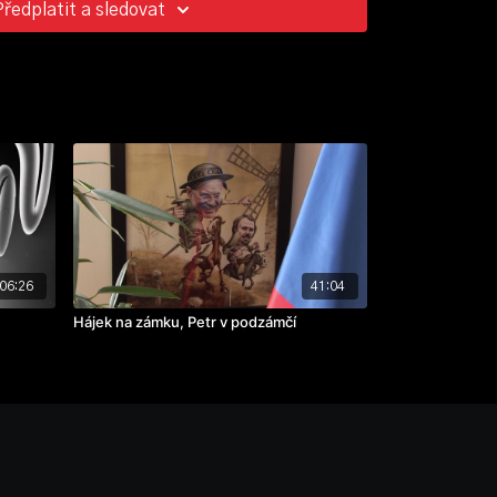
Předplatit a sledovat
06:26
41:04
Hájek na zámku, Petr v podzámčí