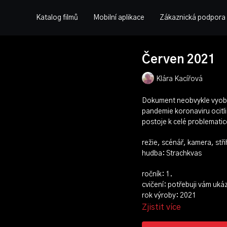
Katalog filmů
Mobilní aplikace
Zákaznická podpora
Červen 2021
Klára Kacířová
Dokument neobvykle vyobra
pandemie koronaviru ocitli v
postoje k celé problematic
režie, scénář, kamera, stř
hudba: Strachkvas
ročník: 1.
cvičení: potřebuji vám uká
rok výroby: 2021
Zjistit více