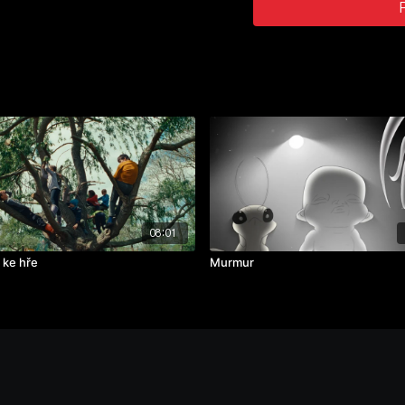
08:01
 ke hře
Murmur