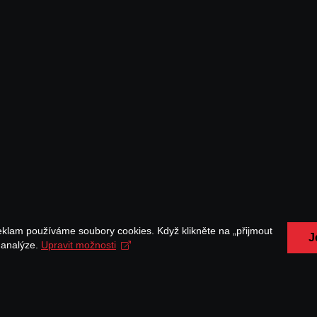
eklam používáme soubory cookies. Když klikněte na „přijmout
J
a analýze.
Upravit možnosti