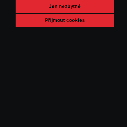
Jen nezbytné
Přijmout cookies
© FAMU 2026
Kontakt
FAMU
Partneři
Ochrana soukromí
Cookies
a obchodní
podmínky
Powered by Uscreen