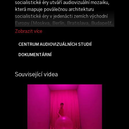
socialistické éry utváří audiovizuální mozaiku,
která mapuje poválečnou architekturu
socialistické éry v jedenácti zemích východní
Evropy (Moskva, Berlín, Bratislava, Budapešť,
Bukurešť, města v Polsku, České republice,
Srbsku, Kosovu a Albánii, a v Bulharsku).
Časově pokrývá počátky stalinistické
CENTRUM AUDIOVIZUÁLNÍCH STUDIÍ
architektury, sorelu, přes brutalismus, high-
DOKUMENTÁRNÍ
tech a socialistickou modernu až do zlomového
roku 1989.
Související videa
režie, scénář, kamera:
Haruna Honcoop
produkce:
Jakub Košťál
zvuk:
Tadeáš Haager
rok výroby: 2017