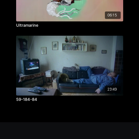
06:15
Ultramarine
23:49
59-184-84