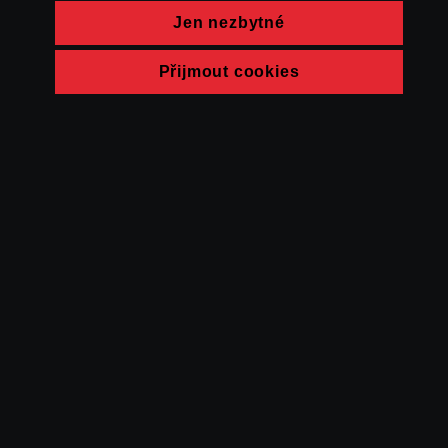
Jen nezbytné
Přijmout cookies
© FAMU 2026
Kontakt
FAMU
Partneři
Ochrana soukromí
Cookies
a obchodní
podmínky
Powered by Uscreen