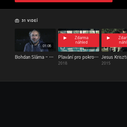
31 VIDEÍ
Zdarma
Zda
náhled
náh
01:08
14:15
Bohdan Sláma - Bakalářský film
Plavání pro pokročilé
Jesus Kriszt
2018
2015