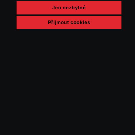
Jen nezbytné
Přijmout cookies
© FAMU 2026
Kontakt
FAMU
Partneři
Ochrana soukromí
Cookies
a obchodní
podmínky
Powered by Uscreen