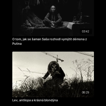
cvičení: anticorro
rok výroby: 2024
03:42
O tom, jak se šaman Saša rozhodl vymýtit démona z
Putina
08:29
Lev, antilopa a krásná blondýna