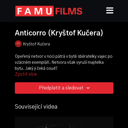
Anticorro (Kryštof Kučera)
Kryštof Kučera
Opeřený netvor v noci pátrá v bytě sběratelky vajec po
vzácném exempláři. Netvora však vyruší majitelka
bytu. Jaký ji čeká osud?
Zjistit více
režie:
Petr Kamil Ponec
scénář, kamera, zvuk:
Kryštof Kučera
Předplatit a sledovat
střih:
Klára Davydova
produkce:
Hana Šormová
scénografie:
Martin Tůma
Související videa
hrají: Domen Šuman, Ivana Vogrinc Vidali
ročník: 3.