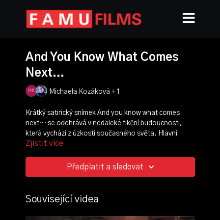
And You Know What Comes
Next...
Michaela Kozáková + 1
Krátký satirický snímek And you know what comes
next… se odehrává v nedaleké fikční budoucnosti,
která vychází z úzkostí současného světa. Hlavní
Zjistit více
postavy, tři starší dámy, se ocitají na cestě s neurčitým
cílem. Se stoupající intenzitou nejen enviromentálně
vychýleného prostředí postupně eskaluje frustrace z
Předplatit a sledovat
jejich osobních životů a vzájemných vztahů.
režie, scénář:
Michaela Kozáková
,
Veronika Poslední
Související videa
kamera:
Adam Kácha
střih:
Tamara Avakyan