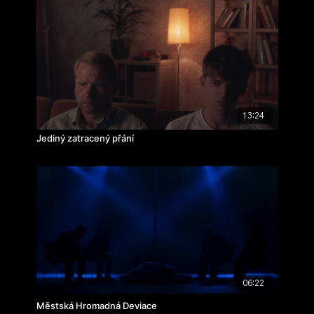
zvuk:
Michaela Kozáková
hrají: Helena Brychtová, Hana Strnadová, Regina
Kořínková
cvičení: klauzurní film
rok výroby: 2024
13:24
Jediný zatracený přání
06:22
Městská Hromadná Deviace