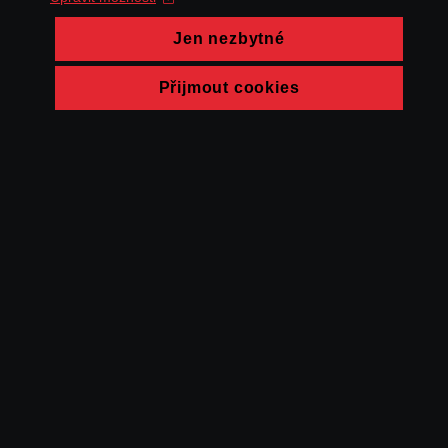
Jen nezbytné
Přijmout cookies
© FAMU 2026
Kontakt
FAMU
Partneři
Ochrana soukromí
Cookies
a obchodní
podmínky