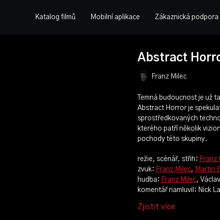
Katalog filmů
Mobilní aplikace
Zákaznická podpora
Abstract Horr
Franz Milec
Temná budoucnost je už ta
Abstract Horror je spekula
sprostředkovaných technol
kterého patří několik vizio
pochody této skupiny.
režie, scénář, střih:
Franz 
zvuk:
Franz Milec
,
Martin 
hudba:
Franz Milec
, Václa
komentář namluvil: Nick L
Zjistit více
ročník: 5.