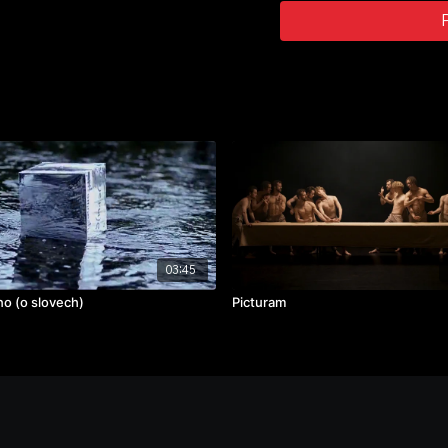
cvičení: absolventský proj
rok výroby: 2019
03:45
o (o slovech)
Picturam