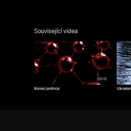
Související videa
20:10
Konec jedince
Ukraden