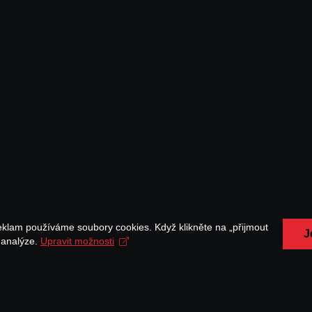
eklam používáme soubory cookies. Když klikněte na „přijmout
J
a analýze.
Upravit možnosti