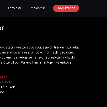
O projektu
Přihlásit se
Registrace
or
dy, stačí investovat do současných trendů rozkladu.
tívní animovaná esej o nových formách ideologie,
ogiemi. Zameřuje se na tzv. neoreakční hnutí, do
nářů ze Silicon Valley. Film reflektuje myšlenkové
Milec
Blauber
v Peloušek
and