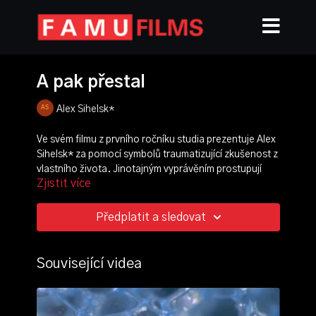
A pak přestal
Alex Sihelsk*
Ve svém filmu z prvního ročníku studia prezentuje Alex
Sihelsk* za pomocí symbolů traumatizující zkušenost z
vlastního života. Jinotajným vyprávěním prostupují
Zjistit více
opakující se motivy částí těla, všedních předmětů a
antropomorfních orgánů.
Předplatit a sledovat
režie, scénář, střih, zvuk:
Alex Sihelsk*
kamera:
Alex Sihelsk*
,
Lucie Ščurková
,
Tereza
Chudáčková
Související videa
produkce:
Klára Zitová
,
Alex Sihelsk*
hrají: Robin Štěpánků, Johana Kovářová