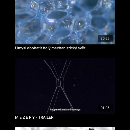
ročník: 1.
cvičení: potřebuji vám ukázat toto
rok výroby: 2019
20:55
Úmysl obohatit holý mechanistický svět
01:03
M E Z E R Y - TRAILER