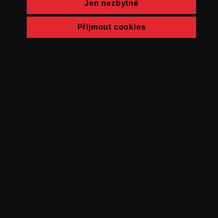
Jen nezbytné
Přijmout cookies
© FAMU 2026
Kontakt
FAMU
Partneři
Ochrana soukromí
Cookies
a obchodní
podmínky
Powered by Uscreen