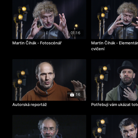
01:16
Martin Čihák - Fotoscénář
Martin Čihák - Elementá
cvičení
16
Autorská reportáž
Potřebuji vám ukázat tot