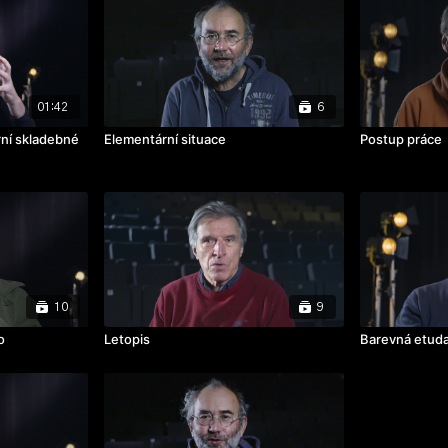
01:42
6
rní skladebné
Elementární situace
Postup práce
10
9
o
Letopis
Barevná etud