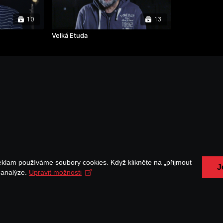
10
13
Velká Etuda
eklam používáme soubory cookies. Když klikněte na „přijmout
J
a analýze.
Upravit možnosti