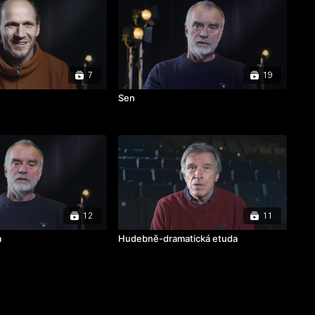
7
19
Sen
12
11
a
Hudebně-dramatická etuda