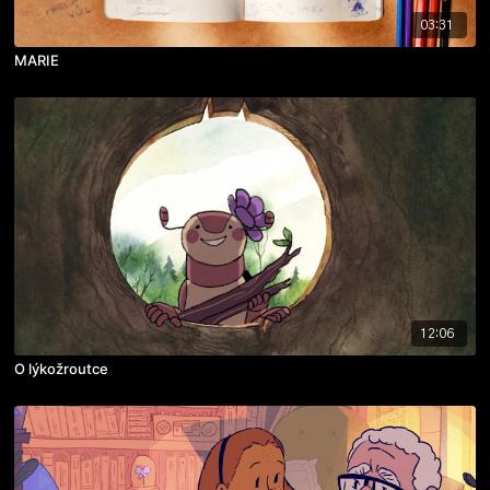
03:31
MARIE
12:06
O lýkožroutce