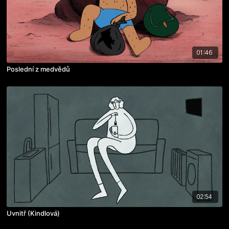
01:46
Poslední z medvědů
02:54
Uvnitř (Kindlová)