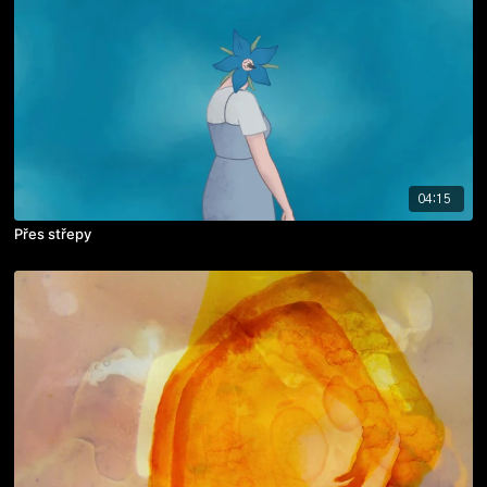
04:15
Přes střepy