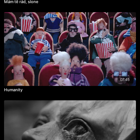
Mám tě rád, slone
07:45
Humanity