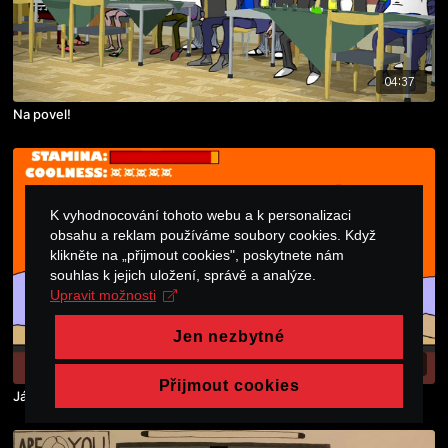
04:37
Na povel!
K vyhodnocování tohoto webu a k personalizaci
obsahu a reklam používáme soubory cookies. Když
klikněte na „přijmout cookies", poskytnete nám
souhlas k jejich uložení, správě a analýze.
Upravit možnosti
Jen nezbytné
04:22
Přijmout cookies
Já, kyborg