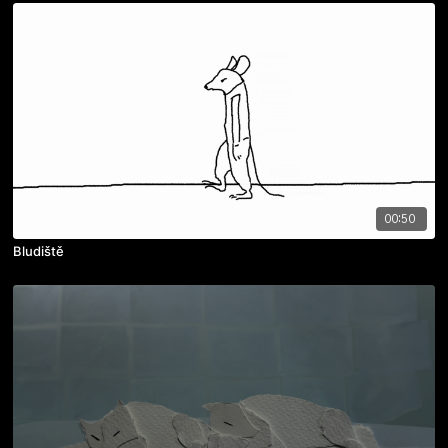
00:50
Bludiště