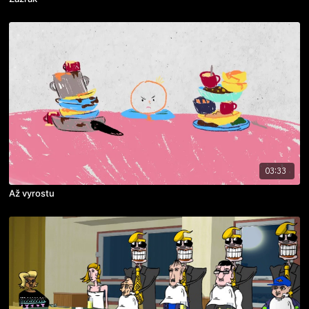
03:33
Až vyrostu