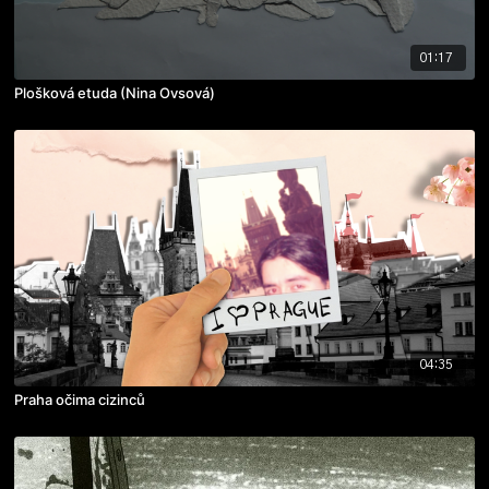
01:17
Plošková etuda (Nina Ovsová)
04:35
Praha očima cizinců