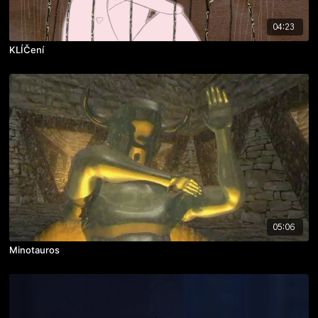
04:23
KLÍČení
05:06
Minotauros