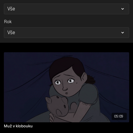
Rok
05:09
Muž v klobouku