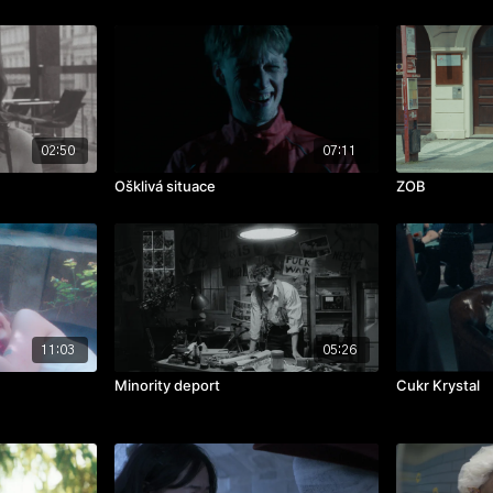
02:50
07:11
Ošklivá situace
ZOB
11:03
05:26
Minority deport
Cukr Krystal