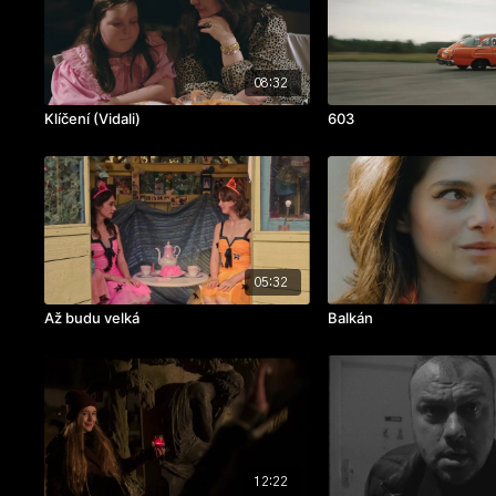
08:32
Klíčení (Vidali)
603
05:32
Až budu velká
Balkán
12:22