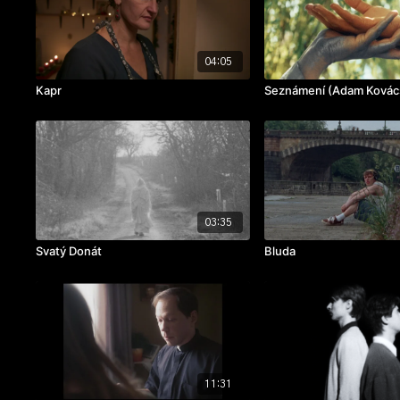
04:05
Kapr
Seznámení (Adam Kovác
03:35
Svatý Donát
Bluda
11:31