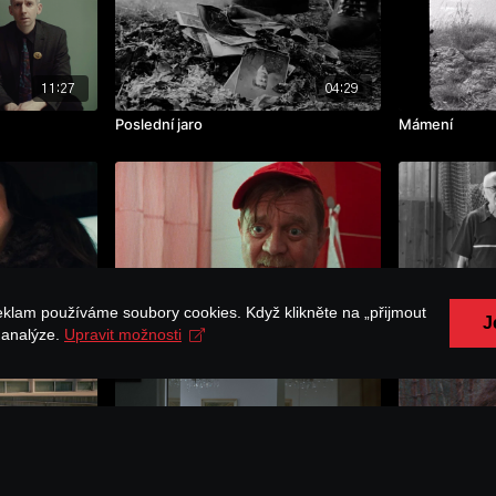
11:27
04:29
Poslední jaro
Mámení
09:25
05:39
eklam používáme soubory cookies. Když klikněte na „přijmout
J
Střevo
Staří mistři
a analýze.
Upravit možnosti
07:14
12:00