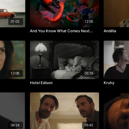
01:02
12:58
And You Know What Comes Next...
Anděla
12:08
06:39
Hotel Edison
Kruhy
04:24
18:45