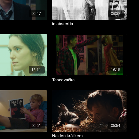
03:47
08:32
in absentia
13:11
16:18
Tancovačka
03:51
05:54
Na den králíkem