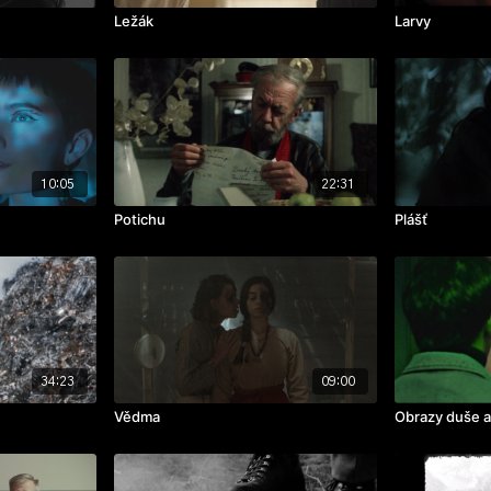
Ležák
Larvy
10:05
22:31
Potichu
Plášť
34:23
09:00
Vědma
Obrazy duše a