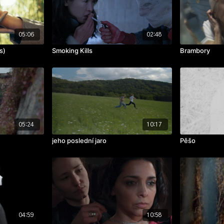
05:06
02:48
s)
Smoking Kills
Brambory
05:24
10:17
jeho poslední jaro
Pěšo
04:59
10:58