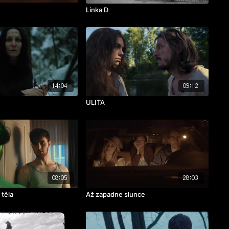
Linka D
14:04
09:12
ULITA
08:05
28:03
 těla
Až zapadne slunce