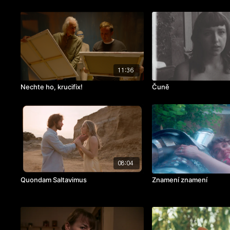
11:36
Nechte ho, krucifix!
Čuně
08:04
Quondam Saltavimus
Znamení znamení