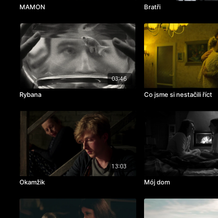
MAMON
Bratři
03:46
Rybana
Co jsme si nestačili říct
13:03
Okamžik
Mój dom