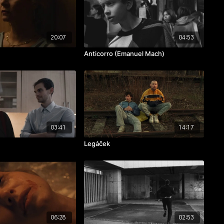
20:07
04:53
Anticorro (Emanuel Mach)
03:41
14:17
Legáček
06:28
02:53