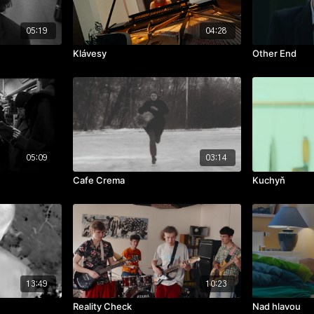
05:19
04:28
Klávesy
Other End
05:09
03:14
)
Cafe Crema
Kuchyň
13:49
10:23
Reality Check
Nad hlavou