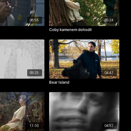
08:55
05:24
Coby kamenem dohodil
09:25
04:47
Bear Island
11:30
04:52