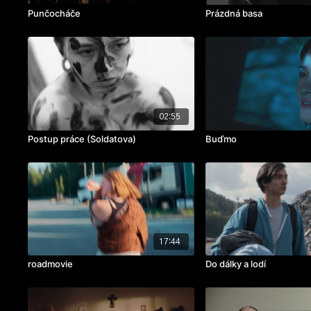
Punčocháče
Prázdná basa
02:55
Postup práce (Soldatova)
Buďmo
17:44
roadmovie
Do dálky a lodí