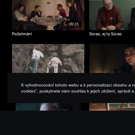
09:23
Požehnání
Súrao, ej ty Súrao
06:24
K vyhodnocování tohoto webu a k personalizaci obsahu a r
Theren a Lerak: Poklad Netopýří Hory
Tam, kde se plní sny
cookies", poskytnete nám souhlas k jejich uložení, správě 
04:44