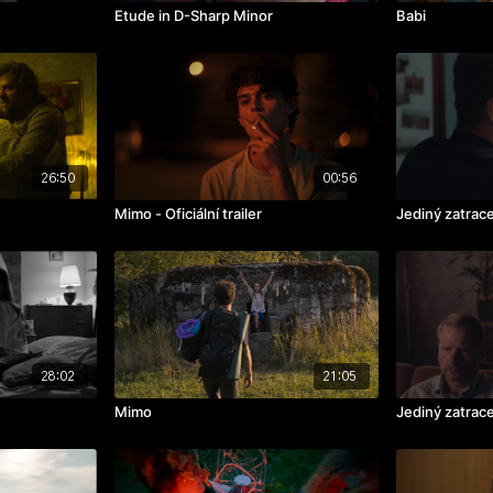
Etude in D-Sharp Minor
Babi
26:50
00:56
Mimo - Oficiální trailer
Jediný zatracen
28:02
21:05
Mimo
Jediný zatrac