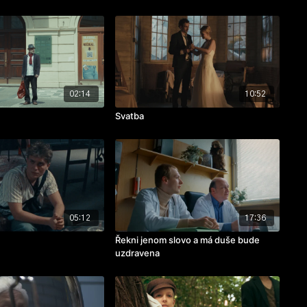
02:14
10:52
Svatba
05:12
17:36
Řekni jenom slovo a má duše bude
uzdravena