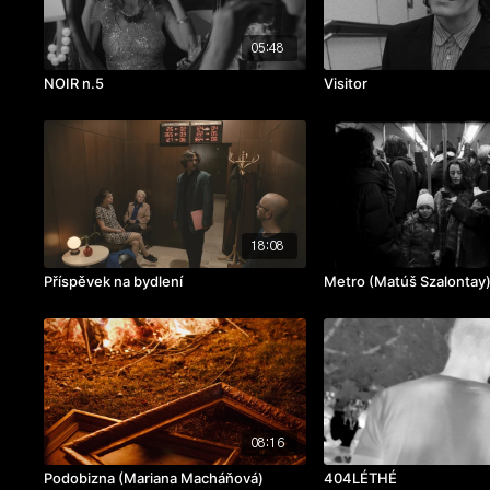
05:48
NOIR n.5
Visitor
18:08
Příspěvek na bydlení
Metro (Matúš Szalontay
08:16
Podobizna (Mariana Macháňová)
404LÉTHÉ