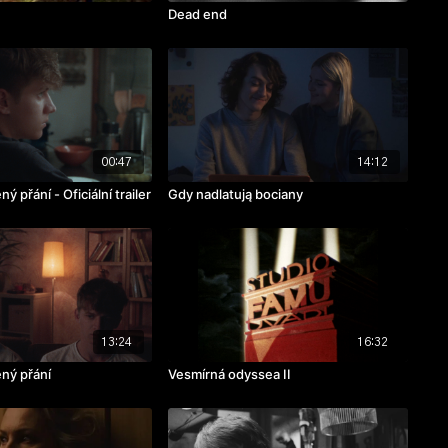
Dead end
00:47
14:12
ý přání - Oficiální trailer
Gdy nadlatują bociany
13:24
16:32
ený přání
Vesmírná odyssea II