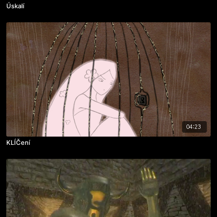
Úskalí
04:23
KLÍČení