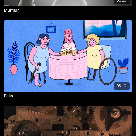
06:26
Murmur
05:10
Polio