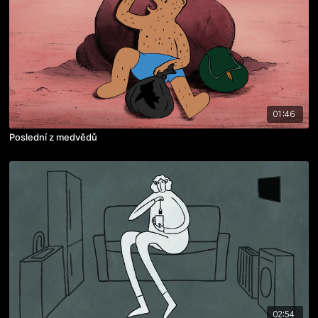
01:46
Poslední z medvědů
02:54