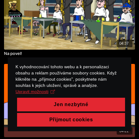
04:37
Na povel!
K vyhodnocování tohoto webu a k personalizaci
obsahu a reklam používáme soubory cookies. Když
klikněte na „přijmout cookies", poskytnete nám
souhlas k jejich uložení, správě a analýze.
Upravit možnosti
Jen nezbytné
Přijmout cookies
04:22