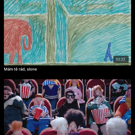
03:33
Mám tě rád, slone