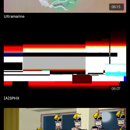
06:15
Ultramarine
06:07
[A]SPHX