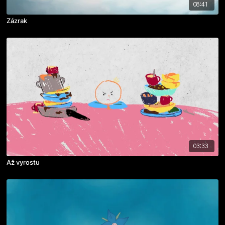
08:41
Zázrak
03:33
Až vyrostu