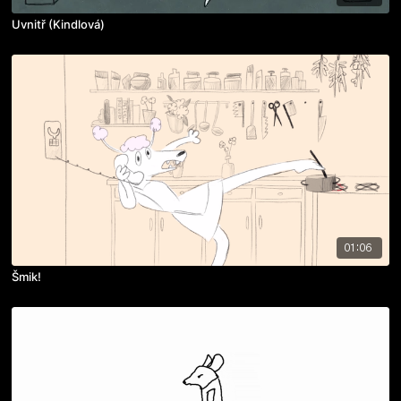
Uvnitř (Kindlová)
01:06
Šmik!