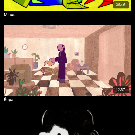
06:46
Mínus
12:57
Řepa