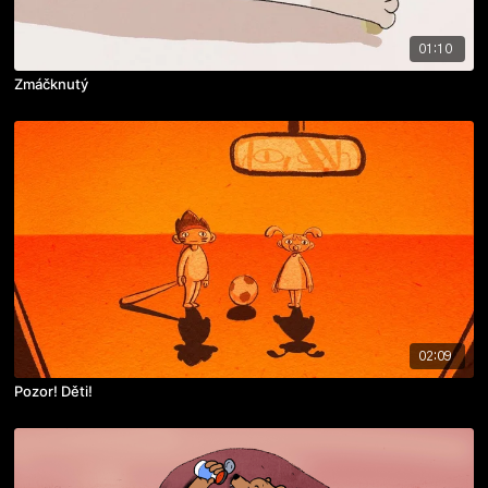
01:10
Zmáčknutý
02:09
Pozor! Děti!