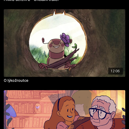
12:06
O lýkožroutce