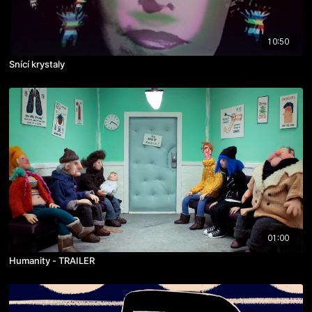
10:50
Snící krystaly
01:00
Humanity - TRAILER