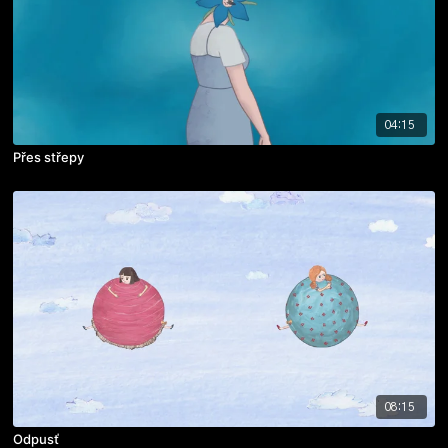
04:15
Přes střepy
08:15
Odpusť