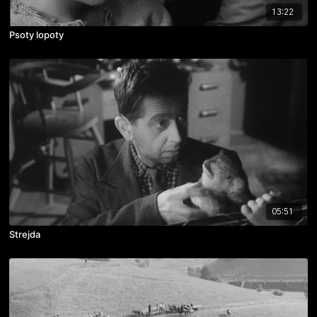
13:22
Psoty lopoty
05:51
Strejda