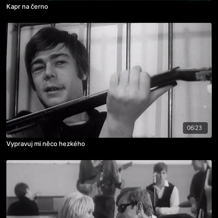
Kapr na černo
06:23
Vypravuj mi něco hezkého