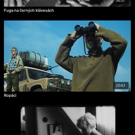
34:01
Fuga na černých klávesách
20:43
Ropáci