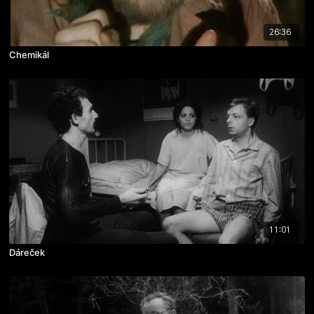
26:36
Chemikál
11:01
Dáreček