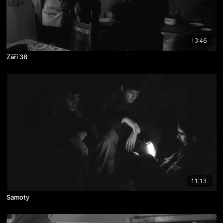
13:46
Září 38
11:13
Samoty