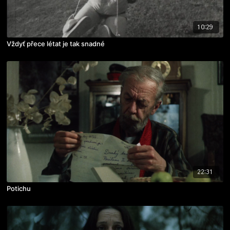
10:29
Vždyť přece létat je tak snadné
22:31
Potichu