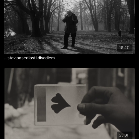
18:47
…stav posedlosti divadlem
25:01