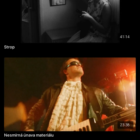
41:14
Strop
23:38
Nesmírná únava materiálu