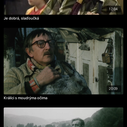
12:04
Je dobrá, slaďoučká
20:09
Králíci s moudrýma očima