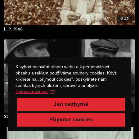
18:42
L. P. 1948
K vyhodnocování tohoto webu a k personalizaci
obsahu a reklam používáme soubory cookies. Když
klikněte na „přijmout cookies", poskytnete nám
souhlas k jejich uložení, správě a analýze.
Upravit možnosti
Jen nezbytné
20:13
Stopy
Přijmout cookies