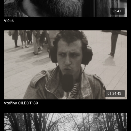
26:41
Vlček
01:24:49
Vteřiny CILECT '89