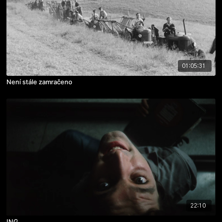
01:05:31
Není stále zamračeno
22:10
ING.