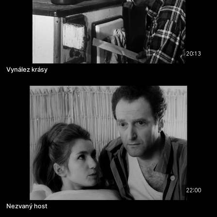
20:13
Vynález krásy
22:00
Nezvaný host