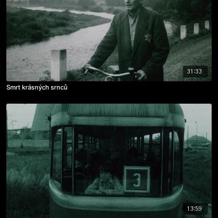
31:33
Smrt krásných srnců
13:59