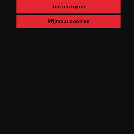
Jen nezbytné
Přijmout cookies
© FAMU 2026
Kontakt
FAMU
Partneři
Ochrana soukromí
Cookies
a obchodní
podmínky
Powered by Uscreen